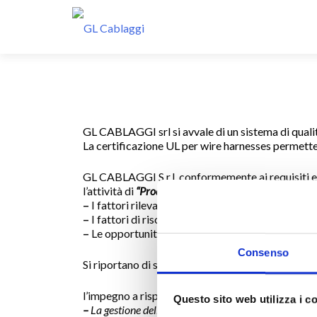
GL CABLAGGI srl si avvale di un sistema di qualità
La certificazione UL per wire harnesses permette 
GL CABLAGGI S.r.l. conformemente ai requisiti e
l’attività di
“Produzione di cablaggi e assemblaggi el
–
I fattori rilevanti, esterni ed interni, che influe
–
I fattori di rischio al fine di prevenire o ridurre 
–
Le opportunità di miglioramento in modo da cogli
Consenso
Si riportano di seguito alcuni dei fattori che GL C
l’impegno a rispettarli:
Questo sito web utilizza i c
–
La gestione delle risorse
in conformità ai requisit