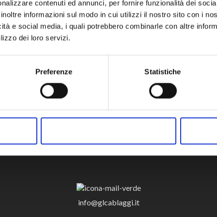
nalizzare contenuti ed annunci, per fornire funzionalità dei socia
e del campo di applicazione, tramite certificazioni e documenti;
grado di fornire le certificazioni richieste dai propri clienti;
inoltre informazioni sul modo in cui utilizzi il nostro sito con i n
to continuo delle proprie performance;
icità e social media, i quali potrebbero combinarle con altre inform
ed impianti, al fine di
garantire la conformità delle forniture secondo l
lizzo dei loro servizi.
rsonale aziendale, rispettandone la libertà di associazione, i diritti
Preferenze
Statistiche
opportunamente verbalizzato, viene verificato il raggiungimento de
rativo quello di mantenere costantemente il Sistema di Gestione de
ACCETTA SELEZIONATI
info@glcablaggi.it