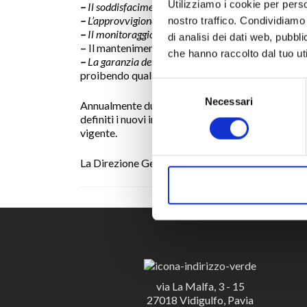
Utilizziamo i cookie per perso
–
Il soddisfacimento dei requisiti cogenti
, generali 
–
L’approvvigionamento di materiali
da fornitori in 
nostro traffico. Condividiamo 
–
Il monitoraggio dei processi
volto al miglioramen
di analisi dei dati web, pubbl
–
Il mantenimento dell’efficienza di infrastrutture 
che hanno raccolto dal tuo uti
–
La garanzia della sicurezza
e del benessere del pe
proibendo qualsiasi forma di discriminazione;
S
Necessari
e
Annualmente durante il Riesame della Direzione, 
l
definiti i nuovi impegni, tra i quali resta impe
vigente.
e
z
La Direzione Generale
i
o
RIFIUTA
n
e
d
e
l
c
via La Malfa, 3 - 15
o
27018 Vidigulfo, Pavia