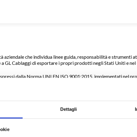
 aziendale che individua linee guida, responsabilità e strumenti att
a GL Cablaggi di esportare i propri prodotti negli Stati Uniti e ne
spressi dalla Norma UNI EN ISO 9001:2015, implementati nel prop
ettr
ici”
, ha individuato:
nzano la propria capacità di raggiungere i risultati fissati dai propri 
eventuali effetti indesiderati
ere le stesse e pianificare eventuali azioni.
Dettagli
ABLAGGI S.r.l. ritiene fondamentali per la propria attività, e si rin
ookie
i legislativi di tutela dell’ambiente e della collettività con un cons