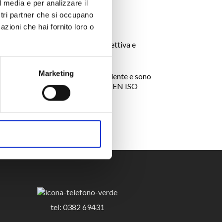
l media e per analizzare il
ostri partner che si occupano
azioni che hai fornito loro o
e esigenze dei propri clienti;
 previsti dalla contrattazione collettiva e
Marketing
gli obiettivi fissati l’anno precedente e sono
lla Qualità conforme alla Norma UNI EN ISO
ACCETTA TUTTI
tel: 0382 69431